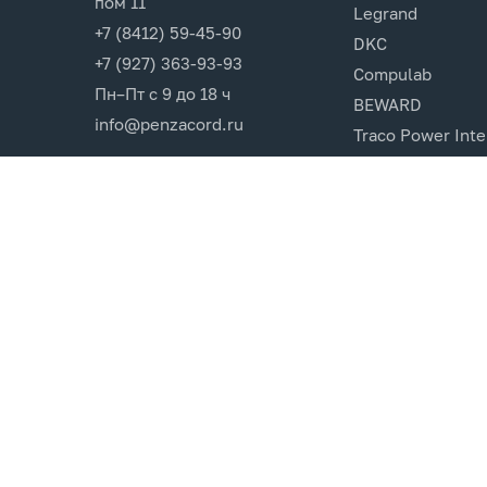
пом 11
Legrand
+7 (8412) 59-45-90
DKC
+7 (927) 363-93-93
Compulab
Пн–Пт с 9 до 18 ч
BEWARD
info@penzacord.ru
Traco Power Inte
Ugreen
EPSON
Opticin
Cincon.Electroni