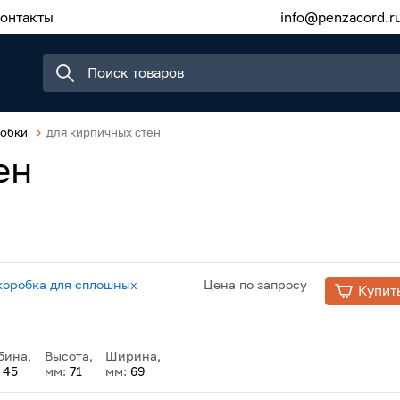
онтакты
info@penzacord.r
робки
для кирпичных стен
ен
коробка для сплошных
Цена по запросу
Купит
бина,
Высота,
Ширина,
:
45
мм:
71
мм:
69