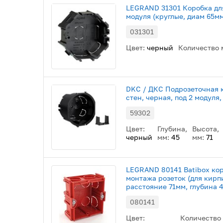
LEGRAND 31301 Коробка для
модуля (круглые, диам 65м
031301
Цвет:
черный
Количество 
DKC / ДКС Подрозеточная 
стен, черная, под 2 модуля
59302
Цвет:
Глубина,
Высота,
черный
мм:
45
мм:
71
LEGRAND 80141 Batibox кор
монтажа розеток (для кирп
расстояние 71мм, глубина 
080141
Цвет:
Количество