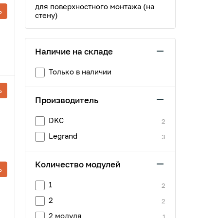
для поверхностного монтажа (на
ь
стену)
Наличие на складе
Только в наличии
ь
Производитель
DKC
2
Legrand
3
Количество модулей
ь
1
2
2
2
2 модуля
1