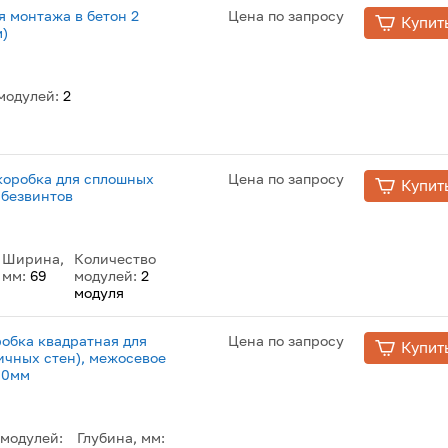
 монтажа в бетон 2
Цена по запросу
Купит
м)
модулей:
2
коробка для сплошных
Цена по запросу
Купит
, безвинтов
Ширина,
Количество
мм:
69
модулей:
2
модуля
обка квадратная для
Цена по запросу
Купит
ичных стен), межосевое
40мм
 модулей:
Глубина, мм: