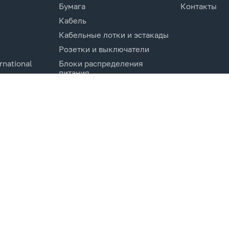
Бумага
Контакты
Кабель
Кабельные лотки и эстакады
Розетки и выключатели
rnational
Блоки распределения
питания
Изделия для кабельной
канализации
Активное оборудование
cs.Co
Компоненты кабельных
систем
Электротехническое
оборудование и
комплектующие.
Молниезащита и заземление
Системы мониторинга и
управления
Инструменты и
измерительные приборы