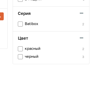
Серия
ь
Batibox
2
Цвет
красный
2
черный
3