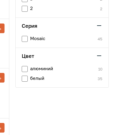
2
2
Серия
ь
Mosaic
45
Цвет
алюминий
10
ь
белый
35
ь