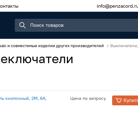
онтакты
info@penzacord.r
saic и совместимые изделии других производителей
Выключатели,
реключатели
ь кнопочный, 2М, 6А,
Цена по запросу
Купит