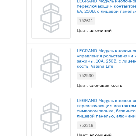
LEGRAND Модуль кнопочног
переключающим контактом,
6А, 250В, с лицевой панель
752611
Цвет:
алюминий
LEGRAND Модуль кнопочно
управления рольставнями 
зажимы, 10А, 250В, с лице
кость, Valena Life
752530
Цвет:
слоновая кость
LEGRAND Модуль кнопочног
переключающим контактом, 
символом звонка, безвинто
лицевой панелью, алюминий,
752316
Цвет:
алюминий