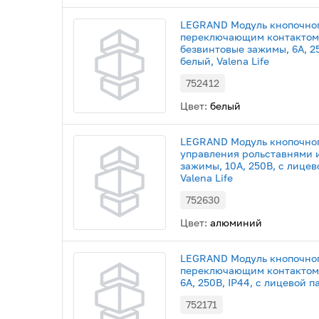
LEGRAND Модуль кнопочног
переключающим контактом,
безвинтовые зажимы, 6А, 2
белый, Valena Life
752412
Цвет:
белый
LEGRAND Модуль кнопочно
управления рольставнями 
зажимы, 10А, 250В, с лице
Valena Life
752630
Цвет:
алюминий
LEGRAND Модуль кнопочног
переключающим контактом,
6А, 250В, IP44, с лицевой п
752171