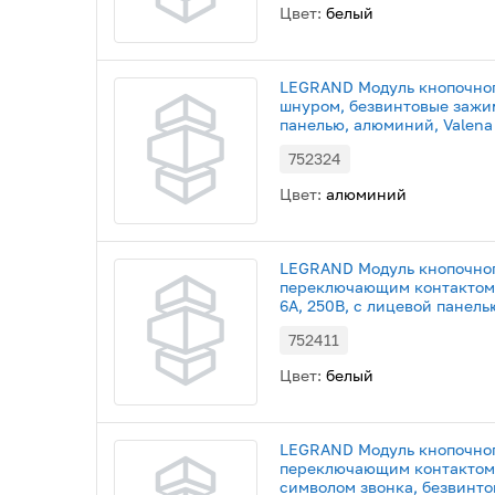
Цвет:
белый
LEGRAND Модуль кнопочног
шнуром, безвинтовые зажим
панелью, алюминий, Valena 
752324
Цвет:
алюминий
LEGRAND Модуль кнопочног
переключающим контактом,
6А, 250В, с лицевой панелью
752411
Цвет:
белый
LEGRAND Модуль кнопочног
переключающим контактом, 
символом звонка, безвинто