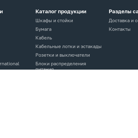
и
Каталог продукции
Разделы с
Шкафы и стойки
Доставка и 
Бумага
Контакты
Кабель
Кабельные лотки и эстакады
Розетки и выключатели
rnational
Блоки распределения
питания
Изделия для кабельной
канализации
Активное оборудование
cs.Co
Компоненты кабельных
систем
Электротехническое
оборудование и
комплектующие.
Молниезащита и заземление