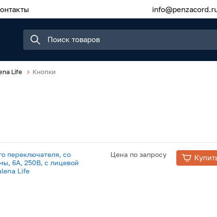
онтакты
info@penzacord.r
ena Life
Кнопки
о переключателя, со
Цена по запросу
Купит
ы, 6А, 250В, с лицевой
lena Life