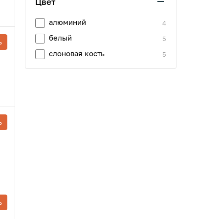
Цвет
алюминий
4
белый
5
ь
слоновая кость
5
ь
ь