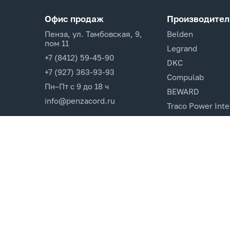
Офис продаж
Производител
Пенза, ул. Тамбовская, 9,
Belden
пом 11
Legrand
+7 (8412) 59-45-90
DKC
+7 (927) 363-93-93
Compulab
Пн–Пт с 9 до 18 ч
BEWARD
info@penzacord.ru
Traco Power Inte
Ugreen
EPSON
Opticin
Cincon.Electroni