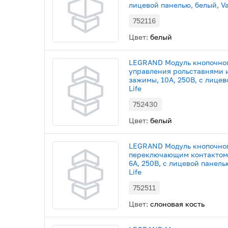
лицевой панелью, белый, Va
752116
Цвет:
белый
LEGRAND Модуль кнопочно
управления рольставнями 
зажимы, 10А, 250В, с лицев
Life
752430
Цвет:
белый
LEGRAND Модуль кнопочног
переключающим контактом,
6А, 250В, с лицевой панель
Life
752511
Цвет:
слоновая кость