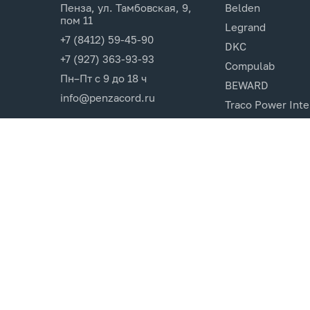
Пенза, ул. Тамбовская, 9,
Belden
пом 11
Legrand
+7 (8412) 59-45-90
DKC
+7 (927) 363-93-93
Compulab
Пн–Пт с 9 до 18 ч
BEWARD
info@penzacord.ru
Traco Power Inte
Ugreen
EPSON
Opticin
Cincon.Electroni