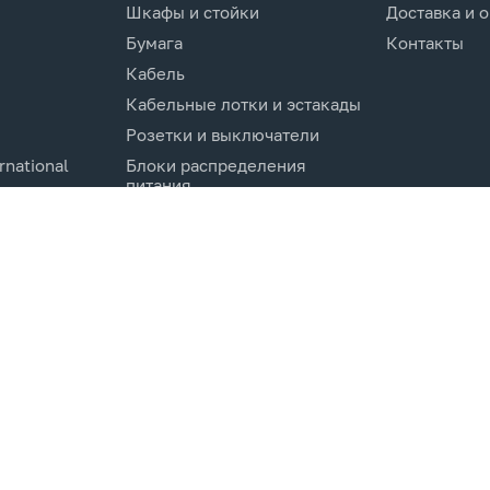
Шкафы и стойки
Доставка и 
Бумага
Контакты
Кабель
Кабельные лотки и эстакады
Розетки и выключатели
rnational
Блоки распределения
питания
Изделия для кабельной
канализации
Активное оборудование
cs.Co
Компоненты кабельных
систем
Электротехническое
оборудование и
комплектующие.
Молниезащита и заземление
Системы мониторинга и
управления
Инструменты и